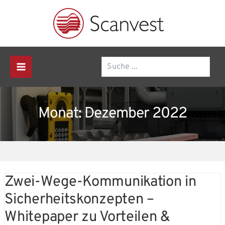
S
Zum
u
Inhalt
c
springen
h
e
Suchen
Main
n
Menu
Monat:
Dezember 2022
Zwei-
Zwei-Wege-Kommunikation in
Wege-
Kommunikation
Sicherheitskonzepten –
in
Sicherheitskonzepten
–
Whitepaper zu Vorteilen &
Whitepaper