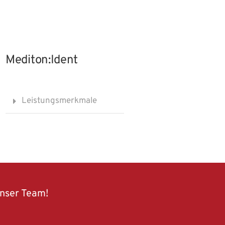
Mediton:Ident
Leistungsmerkmale
unser Team!