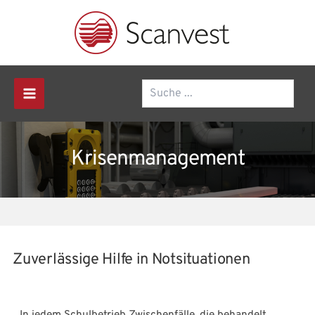
Zum
Inhalt
springen
Suchen
Main
Menu
Krisenmanagement
Zuverlässige Hilfe in Notsituationen
In jedem Schulbetrieb Zwischenfälle, die behandelt